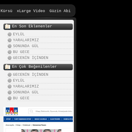
 Kürsü
xLarge Video
Güzin Abi
En Son Eklenenler
EYLÜL
YARALARIMIZ
SONUNDA GÜL
BU GECE
GECENİN İÇİNDEN
En Çok Beğenilenler
GECENİN İÇİNDEN
EYLÜL
YARALARIMIZ
SONUNDA GÜL
BU GECE