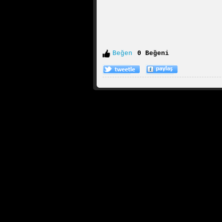
Beğen
0 Beğeni