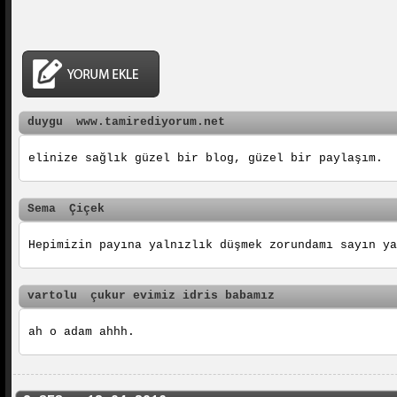
duygu
www.tamirediyorum.net
elinize sağlık güzel bir blog, güzel bir paylaşım.
Sema
Çiçek
Hepimizin payına yalnızlık düşmek zorundamı sayın ya
vartolu
çukur evimiz idris babamız
ah o adam ahhh.