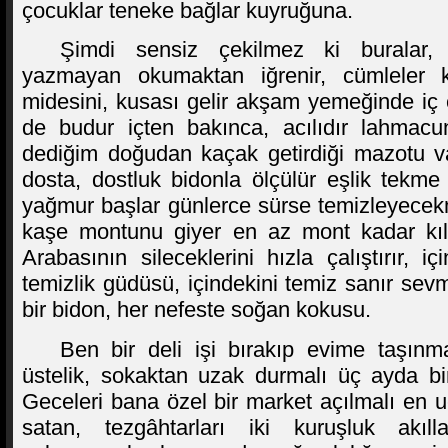
çocuklar teneke bağlar kuyruğuna.
Şimdi sensiz çekilmez ki buralar,
yazmayan okumaktan iğrenir, cümleler k
midesini, kusası gelir akşam yemeğinde iç e
de budur içten bakınca, acılıdır lahmacu
dediğim doğudan kaçak getirdiği mazotu va
dosta, dostluk bidonla ölçülür eşlik tekme
yağmur başlar günlerce sürse temizleyecek
kaşe montunu giyer en az mont kadar kıll
Arabasının sileceklerini hızla çalıştırır,
temizlik güdüsü, içindekini temiz sanır s
bir bidon, her nefeste soğan kokusu.
Ben bir deli işi bırakıp evime taşınma
üstelik, sokaktan uzak durmalı üç ayda bi
Geceleri bana özel bir market açılmalı en uc
satan, tezgâhtarları iki kuruşluk akıl