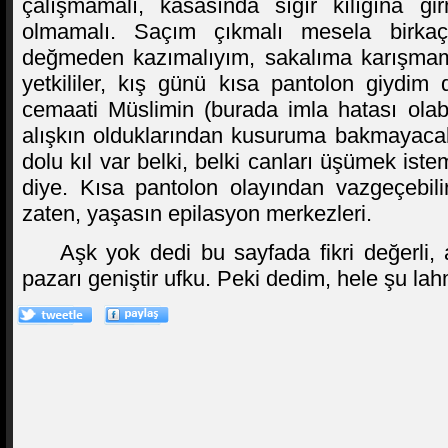
çalışmamalı, kasasında sığır kılığına g
olmamalı. Saçım çıkmalı mesela birkaç 
değmeden kazımalıyım, sakalıma karışmama
yetkililer, kış günü kısa pantolon giydim
cemaati Müslimin (burada imla hatası olabi
alışkın olduklarından kusuruma bakmayacak
dolu kıl var belki, belki canları üşümek iste
diye. Kısa pantolon olayından vazgeçebilir
zaten, yaşasın epilasyon merkezleri.
Aşk yok dedi bu sayfada fikri değerli, 
pazarı geniştir ufku. Peki dedim, hele şu la