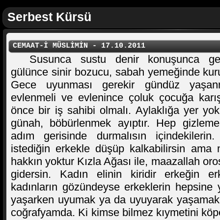
Serbest Kürsü
CEMAAT-İ MÜSLİMİN - 17.10.2011
Susunca sustu denir konuşunca gev
gülünce sinir bozucu, sabah yemeğinde kuru
Gece uyunması gerekir gündüz yaşanmas
evlenmeli ve evlenince çoluk çocuğa kar
önce bir iş sahibi olmalı. Aylaklığa yer y
günah, böbürlenmek ayıptır. Hep gizlemel
adım gerisinde durmalısın içindekilerin
istediğin erkekle düşüp kalkabilirsin ama
hakkın yoktur Kızla Ağası ile, maazallah oros
gidersin. Kadın elinin kiridir erkeğin e
kadınların gözündeyse erkeklerin hepsine 
yaşarken uyumak ya da uyuyarak yaşamak t
coğrafyamda. Ki kimse bilmez kıymetini köpeği