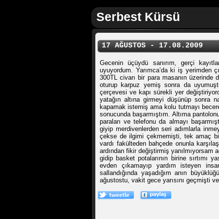
Serbest Kürsü
17 AĞUSTOS - 17.08.2009
Gecenin üçüydü sanırım, gerçi kayıtlar
uyuyordum. Yarımca’da ki iş yerimden çık
300TL civarı bir para masanın üzerinde 
oturup karpuz yemiş sonra da uyumuştu
çerçevesi ve kapı sürekli yer değiştiriy
yatağın altına girmeyi düşünüp sonra 
kapamak istemiş ama kolu tutmayı becer
sonucunda başarmıştım. Altıma pantolonu
paraları ve telefonu da almayı başarmışt
giyip merdivenlerden seri adımlarla inme
çekse de ilgimi çekmemişti, tek amaç bi
vardı fakülteden bahçede onunla karşıl
ardından fikir değiştirmiş yanılmıyorsam 
gidip basket potalarının birine sırtımı y
evden çıkamayıp yardım isteyen insanl
sallandığında yaşadığım anın büyüklüğü
ağustostu, vakit gece yarısını geçmişti v