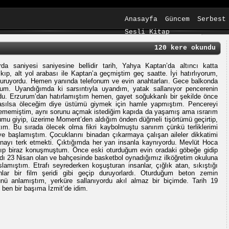
Anasayfa
Güncem
Serbest
Sesli Kitap
120 kere okundu
da saniyesi saniyesine bellidir tarih, Yahya Kaptan’da altıncı katta
ıp, alt yol arabası ile Kaptan’a geçmiştim geç saatte. İyi hatırlıyorum,
duruyordu. Hemen yanında telefonum ve evin anahtarları. Gece balkonda
m. Uyandığımda ki sarsıntıyla uyandım, yatak sallanıyor pencerenin
ordu. Erzurum’dan hatırlamıştım hemen, gayet soğukkanlı bir şekilde önce
nasılsa öleceğim diye üstümü giymek için hamle yapmıştım. Pencereyi
ememiştim, aynı sorunu açmak istediğim kapıda da yaşamış ama ısrarım
mu giyip, üzerime Moment’den aldığım önden düğmeli tişörtümü geçirtip,
ım. Bu sırada ölecek olma fikri kaybolmuştu sanırım çünkü terliklerimi
ye başlamıştım. Çocuklarını binadan çıkarmaya çalışan aileler dikkatimi
nayı terk etmekti. Çıktığımda her yan insanla kaynıyordu. Mevlüt Hoca
aşıp biraz konuşmuştum. Önce eski oturduğum evin oradaki göbeğe gidip
adı 23 Nisan olan ve bahçesinde basketbol oynadığımız ilköğretim okuluna
aslamıştım. Etrafı seyrederken koşuşturan insanlar, çığlık atan, sıkıştığı
ar bir film şeridi gibi geçip duruyorlardı. Oturduğum beton zemin
nü anlamıştım, yerküre sallanıyordu akıl almaz bir biçimde. Tarih 19
e ben bir başıma İzmit’de idim.