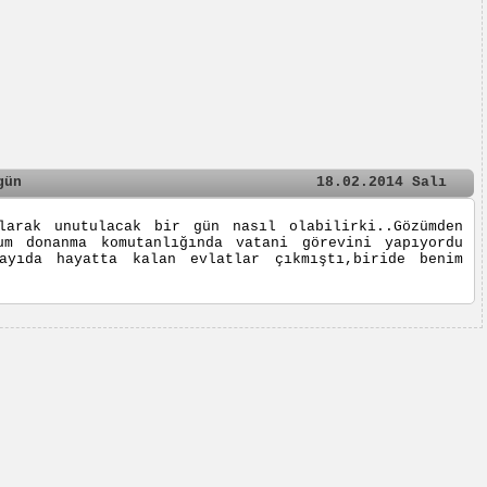
gün
18.02.2014 Salı
larak unutulacak bir gün nasıl olabilirki..Gözümden
um donanma komutanlığında vatani görevini yapıyordu
ayıda hayatta kalan evlatlar çıkmıştı,biride benim