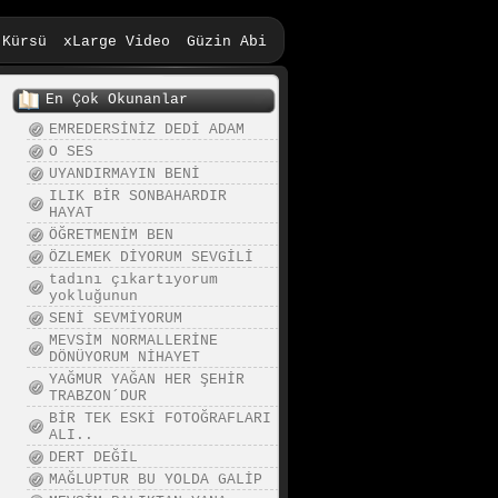
 Kürsü
xLarge Video
Güzin Abi
En Çok Okunanlar
EMREDERSİNİZ DEDİ ADAM
O SES
UYANDIRMAYIN BENİ
ILIK BİR SONBAHARDIR
HAYAT
ÖĞRETMENİM BEN
ÖZLEMEK DİYORUM SEVGİLİ
tadını çıkartıyorum
yokluğunun
SENİ SEVMİYORUM
MEVSİM NORMALLERİNE
DÖNÜYORUM NİHAYET
YAĞMUR YAĞAN HER ŞEHİR
TRABZON´DUR
BİR TEK ESKİ FOTOĞRAFLARI
ALI..
DERT DEĞİL
MAĞLUPTUR BU YOLDA GALİP