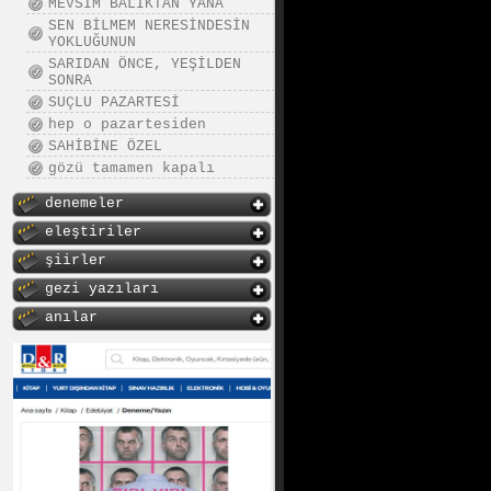
MEVSİM BALIKTAN YANA
SEN BİLMEM NERESİNDESİN
YOKLUĞUNUN
SARIDAN ÖNCE, YEŞİLDEN
SONRA
SUÇLU PAZARTESİ
hep o pazartesiden
SAHİBİNE ÖZEL
gözü tamamen kapalı
denemeler
eleştiriler
şiirler
gezi yazıları
anılar