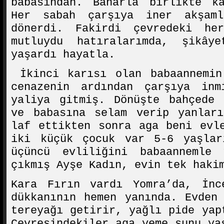
babasından. Baharla birlikte ka
Her sabah çarşıya iner akşaml
dönerdi. Fakirdi çevredeki he
mutluydu hatıralarımda, şikây
yaşardı hayatla.
İkinci karısı olan babaannemin
cenazenin ardından çarşıya in
yaliya gitmiş. Dönüşte bahçede 
ve babasına selam verip yanları
laf ettikten sonra aga beni evl
iki küçük çocuk var 5-6 yaşlar
üçüncü evliliğini babaannemle
çıkmış Ayşe Kadın, evin tek haki
Kara Fırın vardı Yomra’da, İnc
dükkanının hemen yanında. Evden
tereyağı getirir, yağlı pide yap
Çevresindekiler aga yeme şunu ya