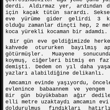
derdi. Aldırmaz yer, ardından d
için kaçak tütün sarardı. Sekse
eve yürüme gider gelirdi 3 k
olduğu zamanlar dinçti hep, 2 me
koca yürekli kocaman bir adamdı.
Bir gün eve geldiğimizde herke
kahvede otururken bayılmış a
götürmüşler. Muayene sonucun
koymuş, ciğerleri bitmiş en faz
demişti. Dedem on yıl daha yaşa
yazları alabildiğine delikanlı.
Amcamın evinde yaşıyordu, öncel
evlenince babaannem ve yengem 
Bir gün büyükbaban ağır dedil
elli metre uzaktaydı amcamın evi
doldurulmuş fındıkları hatırl