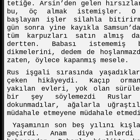
tetiğe. Arsin’den gelen hırsızla
bu, öç almak istemişler. O 
başlayan işler silahla bitirir
gün sonra yine kayıkla Samsun’d
tüm karpuzları satın almış da
dertten. Babası istememiş 
dikmelerini, dedem de hoşlanmaz
zaten, öylece kapanmış mesele.
Rus işgali sırasında yaşadıkla
çeken hikâyeydi. Kaçıp orman
yakılan evleri, yok olan sürüle
bir şey söylemezdi Ruslar
dokunmadılar, ağalarla uğraştı
müdahale etmeyene müdahale etmed
Yaşamının son beş yılını kışla
geçirdi. Anam diye inlerdi 