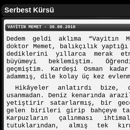
Serbest Kürsü
VAYİTIN MEMET - 30.08.2010
Dedem geldi aklıma “Vayitın M
doktor Memet, balıkçılık yaptığı
dediklerini yıllarca merak et
büyümeyi beklemiştim. Öğren
geçmiştim. Kardeşi Osman kada
adammış, dile kolay üç kez evlen
Hikâyeler anlatırdı bize, d
usanmadan. Deniz kenarında arazi
yetiştirir satarlarmış, bir gec
gelen birileri girip bahçeye ta
Karpuzların çalınması ihtim
tutuklarından, almış tek kı