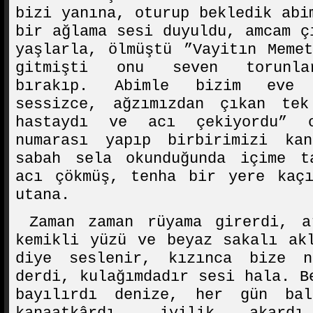
bizi yanına, oturup bekledik abi
bir ağlama sesi duyuldu, amcam ç
yaşlarla, ölmüştü ”Vayitın Meme
gitmişti onu seven torunlar
bırakıp. Abimle bizim eve 
sessizce, ağzımızdan çıkan te
hastaydı ve acı çekiyordu” o
numarası yapıp birbirimizi kan
sabah sela okunduğunda içime t
acı çökmüş, tenha bir yere kaçı
utana.
Zaman zaman rüyama girerdi, a
kemikli yüzü ve beyaz sakalı ak
diye seslenir, kızınca bize n
derdi, kulağımdadır sesi hala. B
bayılırdı denize, her gün bal