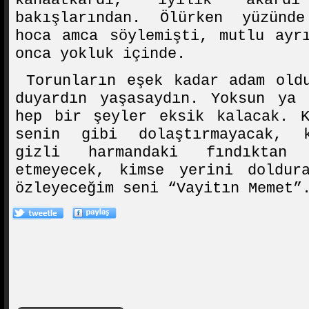
kanaatkârdı, iyilik akard
bakışlarından. Ölürken yüzünd
hoca amca söylemişti, mutlu ayr
onca yokluk içinde.
Torunların eşek kadar adam oldu
duyardın yaşasaydın. Yoksun ya 
hep bir şeyler eksik kalacak. K
senin gibi dolaştırmayacak, k
gizli harmandaki fındıktan 
etmeyecek, kimse yerini doldura
özleyeceğim seni “Vayitın Memet”