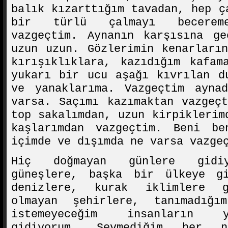
balık kızarttığım tavadan, hep ç
bir türlü çalmayı becereme
vazgeçtim. Aynanın karşısına ge
uzun uzun. Gözlerimin kenarları
kırışıklıklara, kazıdığım kafam
yukarı bir ucu aşağı kıvrılan d
ve yanaklarıma. Vazgeçtim ayna
varsa. Saçımı kazımaktan vazgeç
top sakalımdan, uzun kirpiklerim
kaşlarımdan vazgeçtim. Beni b
içimde ve dışımda ne varsa vazge
Hiç doğmayan günlere gidiy
güneşlere, başka bir ülkeye g
denizlere, kurak iklimlere g
olmayan şehirlere, tanımadığ
istemeyeceğim insanların y
gidiyorum. Sevmediğim her 