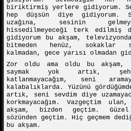
biriktirmiş yerlere gidiyorum. S
hep düşsün diye gidiyorum. 
uzağına, sesinin gelmey
hissedilmeyeceği terk edilmiş d
gidiyorum bu akşam, televizyond
bitmeden henüz, sokaklar s
kalmadan, gece yarısı olmadan gi
Zor oldu ama oldu bu akşam, k
saymak yok artık, şehr
katlanmayacağım, seni arama
kalabalıklarda. Yüzünü gördüğümd
artık, seni sevdim diye uzamaya
korkmayacağım. Vazgeçtim ulan
akşam, bizden geçtim. Güzel
sözünden geçtim. Hiç geçmem dedi
bu akşam.