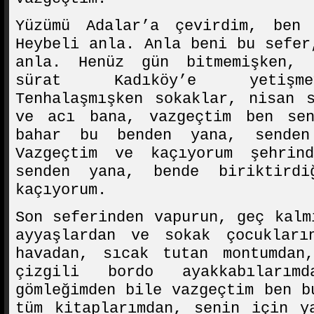
Yüzümü Adalar’a çevirdim, ben
Heybeli anla. Anla beni bu sefer
anla. Henüz gün bitmemişken, 
sürat Kadıköy’e yetişme
Tenhalaşmışken sokaklar, nisan 
ve acı bana, vazgeçtim ben se
bahar bu benden yana, sende
Vazgeçtim ve kaçıyorum şehrin
senden yana, bende biriktird
kaçıyorum.
Son seferinden vapurun, geç kalm
ayyaşlardan ve sokak çocukları
havadan, sıcak tutan montumdan
çizgili bordo ayakkabılarım
gömleğimden bile vazgeçtim ben b
tüm kitaplarımdan, senin için y