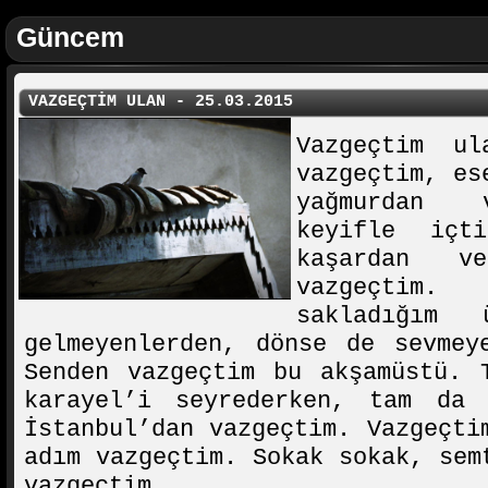
Güncem
VAZGEÇTİM ULAN - 25.03.2015
Vazgeçtim ul
vazgeçtim, es
yağmurdan 
keyifle içt
kaşardan v
vazgeçtim.
sakladığım 
gelmeyenlerden, dönse de sevmey
Senden vazgeçtim bu akşamüstü. 
karayel’i seyrederken, tam da 
İstanbul’dan vazgeçtim. Vazgeçti
adım vazgeçtim. Sokak sokak, sem
vazgeçtim.