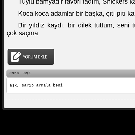
Tüylü bamyadır favori tadım, Snickers 
Koca koca adamlar bir başka, çıtı pıtı ka
Bir yıldız kaydı, bir dilek tuttum, seni
çok saçma
esra
aşk
aşk, sarıp armala beni