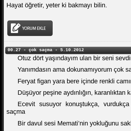
Hayat öğretir, yeter ki bakmayı bilin.
00.27 - çok saçma - 5.10.2012
Otuz dört yaşındayım ulan bir seni sev
Yanımdasın ama dokunamıyorum çok s
Feryat figan yara bere içinde renkli ca
Düşüyor peşine aydınlığın, karanlıktan ka
Ecevit susuyor konuştukça, vurdukça
saçma
Bir davul sesi Memati’nin yokluğunu sak