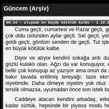
Güncem (Arşiv)
00.24 - alışmak en büyük kötülük kalbe - 1.10.
Cuma geçti, cumartesi ve Pazar geçti, gün
çok oldu üstünden aylar geçti. Sel geçti, yel
geldi geçti, gönlüm senden de geçti. Tut iş
en büyük kötülük kalbe.
Diyor ve atıyor kendini sokağa ardı duv
gözlü kulaklı olan. Ağzı da var konuşuyor, 
belki çok konuşup az yazıyor ama onun da 
bakır tavada eritilmiş tereyağı; taze e
niyetimde. Daha ölmeye niyetim yok otuz k
terslik olmazsa, uyumadan önce son istek b
Caddeye atacan kendini arkadaş, erke
kadar sürtük, hepsinde bir piyasa modu he