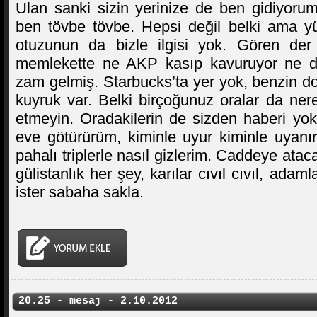
Ulan sanki sizin yerinize de ben gidiyorum
ben tövbe tövbe. Hepsi değil belki ama yü
otuzunun da bizle ilgisi yok. Gören der
memlekette ne AKP kasıp kavuruyor ne d
zam gelmiş. Starbucks’ta yer yok, benzin do
kuyruk var. Belki birçoğunuz oralar da ner
etmeyin. Oradakilerin de sizden haberi yok
eve götürürüm, kiminle uyur kiminle uyanı
pahalı triplerle nasıl gizlerim. Caddeye atac
gülistanlık her şey, karılar cıvıl cıvıl, adamla
ister sabaha sakla.
20.25 - mesaj - 2.10.2012