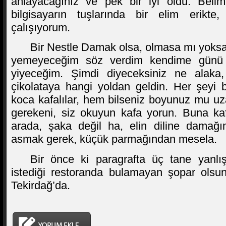
anlayacağınız ve pek bir iyi oldu. Belim
bilgisayarın tuşlarında bir elim erikt
çalışıyorum.
Bir Nestle Damak olsa, olmasa mı yoksa
yemeyeceğim söz verdim kendime günü 
yiyeceğim. Şimdi diyeceksiniz ne alaka,
çikolataya hangi yoldan geldin. Her şeyi 
koca kafalılar, hem bilseniz boyunuz mu uza
gerekeni, siz okuyun kafa yorun. Buna ka
arada, şaka değil ha, elin diline damağı
asmak gerek, küçük parmağından mesela.
Bir önce ki paragrafta üç tane yanlı
istediği restoranda bulamayan şopar olsun i
Tekirdağ’da.