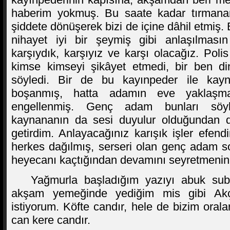
haberim yokmuş. Bu saate kadar tırmanan 
şiddete dönüşerek bizi de içine dâhil etmiş
nihayet iyi bir şeymiş gibi anlaşılmasın
karşıydık, karşıyız ve karşı olacağız. Polis 
kimse kimseyi şikâyet etmedi, bir ben di
söyledi. Bir de bu kayınpeder ile kay
boşanmış, hatta adamın eve yaklaşm
engellenmiş. Genç adam bunları söy
kaynananın da sesi duyulur olduğundan d
getirdim. Anlayacağınız karışık işler efe
herkes dağılmış, serseri olan genç adam s
heyecanı kaçtığından devamını seyretmenin
Yağmurla başladığım yazıyı abuk subu
akşam yemeğinde yediğim mis gibi Akça
istiyorum. Köfte candır, hele de bizim oral
can kere candır.