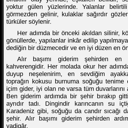
yoktur gülen yüzlerinde. Yalanlar belirti
görmezden gelinir, kulaklar sağırdır gözler
türküler söylenir.
Her adımda bir önceki akıldan silinir, 
gönüllerde, yapılanlar inkâr edilip yapılmaya
dediğin bir düzmecedir ve en iyi düzen en ön
Alır başımı giderim şehirden en s
kahverengidir. Her molada okur her adımd
duyup neşelenirim, en sevdiğim ayakka
toprağın kokusu burnuma soğuğu tenime de
içim gider, iyi olan ne varsa tüm duvarlarını
Ben giderim ardımda bir şehir bırakıp git
ayrıdır tadı. Dingindir karıncanın su içti
Karadeniz gibi, soğuğu da candır sıcağı d
şehir. Alır başımı giderim şehirden ardı
yadigâr.