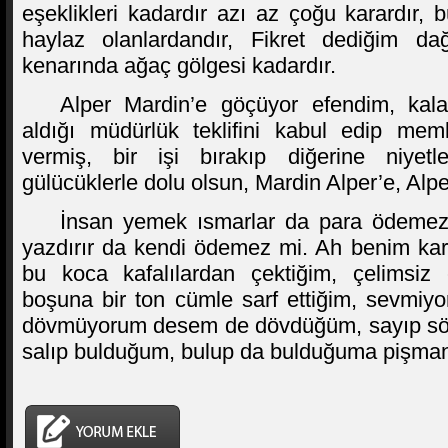
eşeklikleri kadardır azı az çoğu karardır,
haylaz olanlardandır, Fikret dediğim d
kenarında ağaç gölgesi kadardır.
Alper Mardin’e göçüyor efendim, kalaba
aldığı müdürlük teklifini kabul edip mem
vermiş, bir işi bırakıp diğerine niyet
gülücüklerle dolu olsun, Mardin Alper’e, Alpe
İnsan yemek ısmarlar da para ödemez
yazdırır da kendi ödemez mi. Ah benim kar
bu koca kafalılardan çektiğim, çelimsiz 
boşuna bir ton cümle sarf ettiğim, sevmi
dövmüyorum desem de dövdüğüm, sayıp sö
salıp bulduğum, bulup da bulduğuma pişm