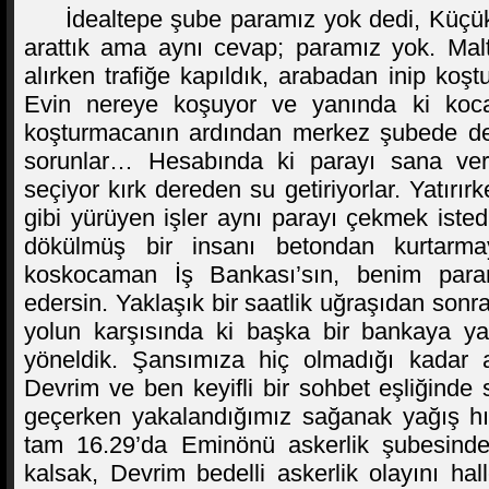
İdealtepe şube paramız yok dedi, Küçük
arattık ama aynı cevap; paramız yok. Mal
alırken trafiğe kapıldık, arabadan inip koş
Evin nereye koşuyor ve yanında ki koca
koşturmacanın ardından merkez şubede de 
sorunlar… Hesabında ki parayı sana ver
seçiyor kırk dereden su getiriyorlar. Yatırır
gibi yürüyen işler aynı parayı çekmek isted
dökülmüş bir insanı betondan kurtarm
koskocaman İş Bankası’sın, benim par
edersin. Yaklaşık bir saatlik uğraşıdan son
yolun karşısında ki başka bir bankaya yat
yöneldik. Şansımıza hiç olmadığı kadar a
Devrim ve ben keyifli bir sohbet eşliğinde s
geçerken yakalandığımız sağanak yağış hı
tam 16.29’da Eminönü askerlik şubesinde
kalsak, Devrim bedelli askerlik olayını h