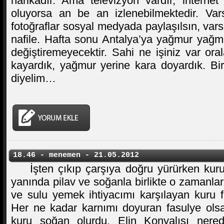
harikadır. Ama televizyon vardır, interne
oluyorsa an be an izlenebilmektedir. Var
fotoğraflar sosyal medyada paylaşılsın, var
nafile. Hafta sonu Antalya’ya yağmur yağm
değiştiremeyecektir. Sahi ne işiniz var ora
kayardık, yağmur yerine kara doyardık. Bir
diyelim…
18.46 - menemen - 21.05.2012
İşten çıkıp çarşıya doğru yürürken kur
yanında pilav ve soğanla birlikte o zamanla
ve sulu yemek ihtiyacımı karşılayan kuru f
Her ne kadar karnımı doyuran fasulye ols
kuru soğan olurdu. Elin Konyalısı nere