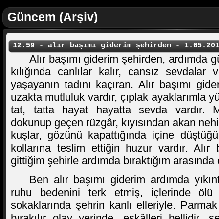
Güncem (Arşiv)
12.59 - alır başımı giderim şehirden - 1.05.20
Alır başımı giderim şehirden, ardımda g
kılığında canlılar kalır, cansız sevdalar 
yaşayanın tadını kaçıran. Alır başımı gide
uzakta mutluluk vardır, çıplak ayaklarımla 
tat, tatta hayat hayatta sevda vardır. Mı
dokunup geçen rüzgâr, kıyısından akan nehir
kuşlar, gözünü kapattığında içine düştüğü
kollarına teslim ettiğin huzur vardır. Alır
gittiğim şehirle ardımda bıraktığım arasında ç
Ben alır başımı giderim ardımda yıkıntı
ruhu bedenini terk etmiş, içlerinde ölü 
sokaklarında şehrin kanlı elleriyle. Parmak 
bırakılır olay yerinde, eşkâlleri bellidir,