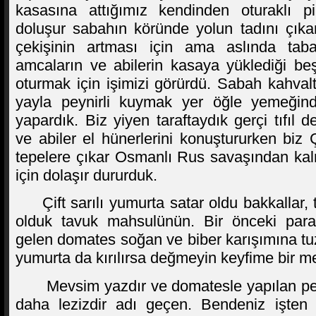
kasasına attığımız kendinden oturaklı pi
doluşur sabahın köründe yolun tadını çıka
çekişinin artması için ama aslında taba
amcaların ve abilerin kasaya yüklediği b
oturmak için işimizi görürdü. Sabah kahvalt
yayla peynirli kuymak yer öğle yemeği
yapardık. Biz yiyen taraftaydık gerçi tıfıl d
ve abiler el hünerlerini konuştururken biz 
tepelere çıkar Osmanlı Rus savaşından ka
için dolaşır dururduk.
Çift sarılı yumurta satar oldu bakkallar, 
olduk tavuk mahsulünün. Bir önceki parag
gelen domates soğan ve biber karışımına tuz e
yumurta da kırılırsa değmeyin keyfime bir m
Mevsim yazdır ve domatesle yapılan p
daha lezizdir adı geçen. Bendeniz işte