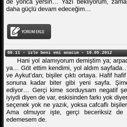
de yonca yersin… Yazı bekliyorum, zama
daha güçlü devam edeceğim…
00.11 - izle beni emi anacım - 19.05.2012
Hani yol alamıyorum demiştim ya; arp
ya… Göt ettim kendimi, yol aldım sayfada… 
ve Aykut’dan; bişiler çıktı ortaya. Hafif haf
sonuna kadar biter gibi yeni sayfa. Şimd
ediyor… Gerçi kime sorduysam negatif şey
iyiydi diyen de var, eskisinden farkı yok diy
seçenek yok ne yazık, yoksa cafcaflı bişile
Ama olmuyor işte, gerçi beceriksiz de ol
edemesem de.