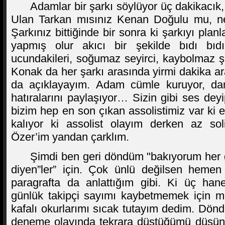
Adamlar bir şarkı söylüyor üç dakikacık,
Ulan Tarkan mısınız Kenan Doğulu mu, ned
Şarkınız bittiğinde bir sonra ki şarkıyı pla
yapmış olur akıcı bir şekilde bıdı bıdı m
ucundakileri, soğumaz seyirci, kaybolmaz 
Konak da her şarkı arasında yirmi dakika ar
da açıklayayım. Adam cümle kuruyor, dam
hatıralarını paylaşıyor… Sizin gibi ses deyi
bizim hep en son çıkan assolistimiz var ki 
kalıyor ki assolist olayım derken az sol
Özer’im yandan çarklım.
Şimdi ben geri döndüm "bakıyorum her
diyen”ler” için. Çok ünlü değilsen hemen
paragrafta da anlattığım gibi. Ki üç han
günlük takipçi sayımı kaybetmemek için m
kafalı okurlarımı sıcak tutayım dedim. Dön
deneme olayında tekrara düştüğümü düşü