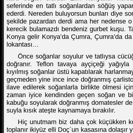
seferinde en tatlı soğanlardan söğüş yap
ederdi. Nereden buluyorsun bunları diye s
şekilde pazardan derdi ama her nedense o 
kerecik bulamazdı bendeniz gurbet kuşu. T
Konya gelir Konya’da Çumra, Çumra’da da 
lokantası…
Önce soğanlar soyulur ve tatlıysa cücüğ
doğranır. Teflon tavaya ayçiçeği yağıyla bi
kıyılmış soğanlar üstü kapatılarak harlanmay
geçmeden yine ince ince doğranmış çarlisto
ilave edilerek soğanlarla birlikte ölmesi iç
zaman iyice kendinden geçen soğan ve b
kabuğu soyularak doğranmış domatesler de i
suyla kısık ateşte kaynamaya bırakılır.
Hiç unutmam biz daha çok küçükken ko
toplanır ikiyüz elli Doç´un kasasına dolaşır 