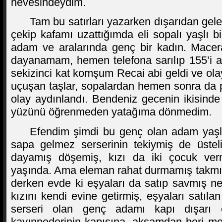
hevesindeydim.
Tam bu satırları yazarken dışarıdan gelen
çekip kafamı uzattığımda eli sopalı yaşlı bi
adam ve aralarında genç bir kadın. Mace
dayanamam, hemen telefona sarılıp 155’i a
sekizinci kat komşum Recai abi geldi ve ol
uçuşan taşlar, sopalardan hemen sonra da po
olay aydınlandı. Bendeniz gecenin ikisinde
yüzünü öğrenmeden yatağıma dönmedim.
Efendim şimdi bu genç olan adam yaşl
sapa gelmez serserinin tekiymiş de üste
dayamış döşemiş, kızı da iki çocuk vermi
yaşında. Ama eleman rahat durmamış takmış
derken evde ki eşyaları da satıp savmış n
kızını kendi evine getirmiş, eşyaları satılan 
serseri olan genç adamı kapı dışarı
kayınpederinin kapısına, akşamdan beri me