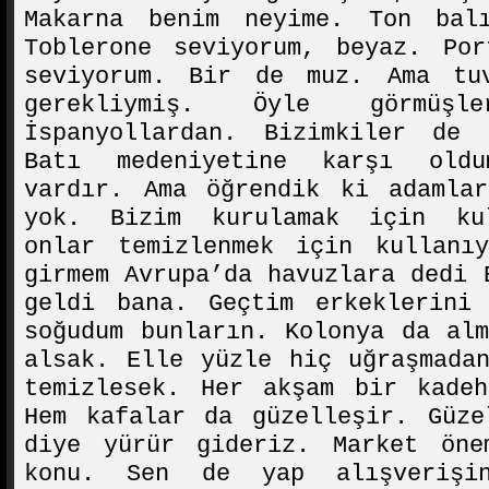
Makarna benim neyime. Ton bal
Toblerone seviyorum, beyaz. Por
seviyorum. Bir de muz. Ama tu
gerekliymiş. Öyle görmüşle
İspanyollardan. Bizimkiler de 
Batı medeniyetine karşı old
vardır. Ama öğrendik ki adamlar
yok. Bizim kurulamak için kul
onlar temizlenmek için kullanı
girmem Avrupa’da havuzlara dedi 
geldi bana. Geçtim erkeklerini 
soğudum bunların. Kolonya da al
alsak. Elle yüzle hiç uğraşmada
temizlesek. Her akşam bir kadeh
Hem kafalar da güzelleşir. Güze
diye yürür gideriz. Market öne
konu. Sen de yap alışverişi