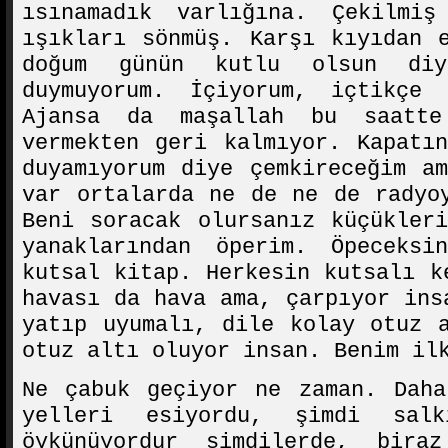
ısınamadık varlığına. Çekilmi
ışıkları sönmüş. Karşı kıyıdan 
doğum günün kutlu olsun diy
duymuyorum. İçiyorum, içtikçe 
Ajansa da maşallah bu saatt
vermekten geri kalmıyor. Kapatı
duyamıyorum diye çemkireceğim a
var ortalarda ne de ne de radyo
Beni soracak olursanız küçükler
yanaklarından öperim. Öpeceksi
kutsal kitap. Herkesin kutsalı k
havası da hava ama, çarpıyor ins
yatıp uyumalı, dile kolay otuz 
otuz altı oluyor insan. Benim il
Ne çabuk geçiyor ne zaman. Daha
yelleri esiyordu, şimdi sal
öykünüyordur şimdilerde, bira