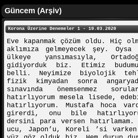
Güncem (Arşiv)
Korona Üzerine Denemeler 1 - 19.03.2020
Eve kapanmak çözüm oldu. Hiç ol
aklımıza gelmeyecek şey. Oysa 
ülkeye yansımasıyla, Ortado
gidiyorduk biz. Etimiz budum
belli. Neyimize biyolojik teh
fizik kimyadan sonra angarya
sınavında önemsenmez sorula
hatırlıyorum mesela lisede, edeb
hatırlıyorum. Mustafa hoca var
girerdi, onu bile hatırlıyo
dersini para versen hatırlamam.
ucu, Japon’u, Koreli ’si varken
yüz göz olduk biz. Hem durup du