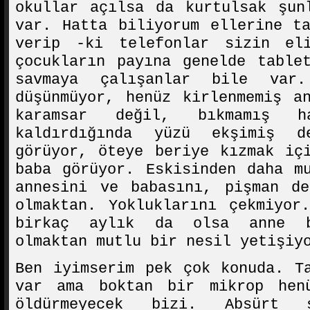
okullar açılsa da kurtulsak şun
var. Hatta biliyorum ellerine t
verip -ki telefonlar sizin el
çocukların payına genelde table
savmaya çalışanlar bile var
düşünmüyor, henüz kirlenmemiş a
karamsar değil, bıkmamış ha
kaldırdığında yüzü ekşimiş 
görüyor, öteye beriye kızmak iç
baba görüyor. Eskisinden daha m
annesini ve babasını, pişman de
olmaktan. Yokluklarını çekmiyor
birkaç aylık da olsa anne b
olmaktan mutlu bir nesil yetişiy
Ben iyimserim pek çok konuda. T
var ama boktan bir mikrop hen
öldürmeyecek bizi. Absürt ş