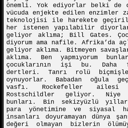
önemli. Yok ediyorlar belki de 
vücuda enjekte edilen enzimler z
teknolojisi ile harekete geçiri
her istenen yapılabilir diyorla
geliyor aklıma; Bill Gates. Çoc
diyorum ama nafile. Afrika’da aç
geliyor aklıma. Bitmeyen savaşla
aklıma. Ben yapmıyorum bunla
çocuklarının işi bu. Daha 
dertleri. Tanrı rolü biçmişl
oynuyorlar. Babadan oğula ge
vasfı. Rockefeller ailesi 
Rostschildler geliyor. Niye
bunları. Bin sekizyüzlü yılla
para yönetimine ve siyasal h
insanları doyuramayan dünya şan
değeri olmayan bizlerin ölümü