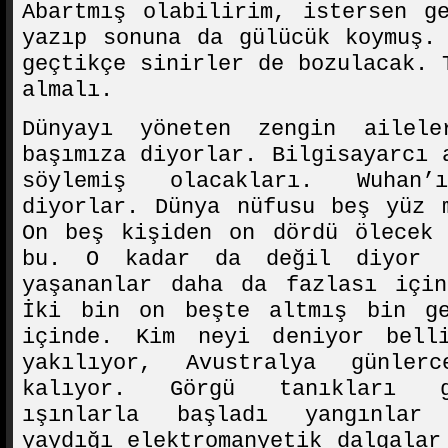
Abartmış olabilirim, istersen g
yazıp sonuna da gülücük koymuş.
geçtikçe sinirler de bozulacak. 
almalı.
Dünyayı yöneten zengin ailel
başımıza diyorlar. Bilgisayarcı 
söylemiş olacakları. Wuhan
diyorlar. Dünya nüfusu beş yüz 
On beş kişiden on dördü ölecek 
bu. O kadar da değil diyor 
yaşananlar daha da fazlası için
İki bin on beşte altmış bin g
içinde. Kim neyi deniyor bell
yakılıyor, Avustralya günler
kalıyor. Görgü tanıkları g
ışınlarla başladı yangınlar
yaydığı elektromanyetik dalgalar