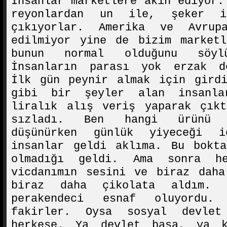
İnsanlar marketlere akın ediyor.
reyonlardan un ile, şeker i
çıkıyorlar. Amerika ve Avrup
edilmiyor yine de bizim marketl
bunun normal olduğunu söyl
İnsanların parası yok erzak de
İlk gün peynir almak için girdi
gibi bir şeyler alan insanla
liralık alış veriş yaparak çıkt
sızladı. Ben hangi ürünü d
düşünürken günlük yiyeceği 
insanlar geldi aklıma. Bu bokta
olmadığı geldi. Ama sonra h
vicdanımın sesini ve biraz daha
biraz daha çikolata aldım. 
perakendeci esnaf oluyordu.
fakirler. Oysa sosyal devlet
herkese. Ya devlet başa, ya k