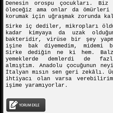
Denesin orospu çocukları. Biz
öleceğiz ama onlar da ömürleri 
korumak için uğraşmak zorunda ka
Sirke iç dediler, mikropları öld
kadar kimyaya da uzak olduğu
bakteridir, virüse bir şey yap
işine bak diyemedim, midemi b
Sirke dediğin ne ki hem. Balz
yemeklerde demlerdi de faz
almıştım. Anadolu çocuğunun ney
İtalyan mısın sen geri zekâlı. Ü
ihtiyacı olan varsa verebiliri
işime yaramıyorlar.