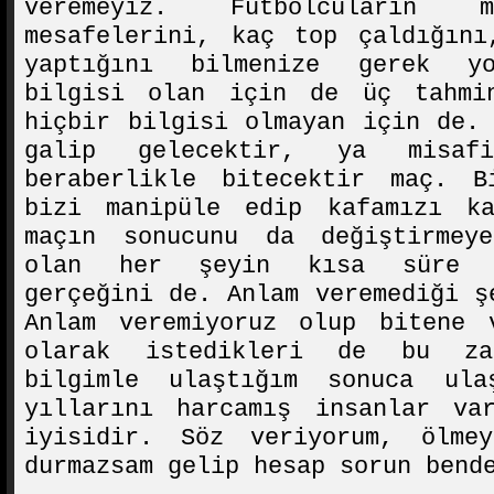
veremeyiz. Futbolcuların
mesafelerini, kaç top çaldığını
yaptığını bilmenize gerek yo
bilgisi olan için de üç tahmi
hiçbir bilgisi olmayan için de.
galip gelecektir, ya misa
beraberlikle bitecektir maç. 
bizi manipüle edip kafamızı ka
maçın sonucunu da değiştirmey
olan her şeyin kısa süre s
gerçeğini de. Anlam veremediği ş
Anlam veremiyoruz olup bitene 
olarak istedikleri de bu za
bilgimle ulaştığım sonuca ul
yıllarını harcamış insanlar v
iyisidir. Söz veriyorum, ölmey
durmazsam gelip hesap sorun bend