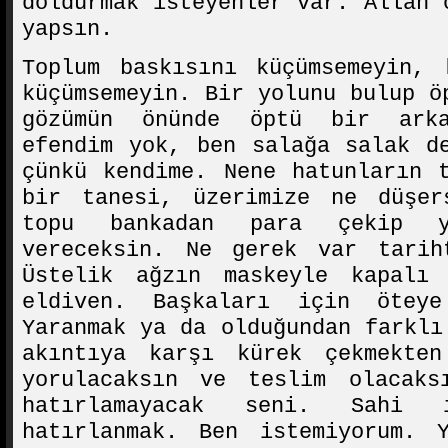
doldurmak isteyenler var. Allah 
yapsın.
Toplum baskısını küçümsemeyin, 
küçümsemeyin. Bir yolunu bulup ö
gözümün önünde öptü bir ark
efendim yok, ben salağa salak d
çünkü kendime. Nene hatunların 
bir tanesi, üzerimize ne düşer
topu bankadan para çekip y
vereceksin. Ne gerek var tarih
Üstelik ağzın maskeyle kapalı
eldiven. Başkaları için öteye
Yaranmak ya da olduğundan farklı
akıntıya karşı kürek çekmekte
yorulacaksın ve teslim olacaks
hatırlamayacak seni. Sahi i
hatırlanmak. Ben istemiyorum. Y