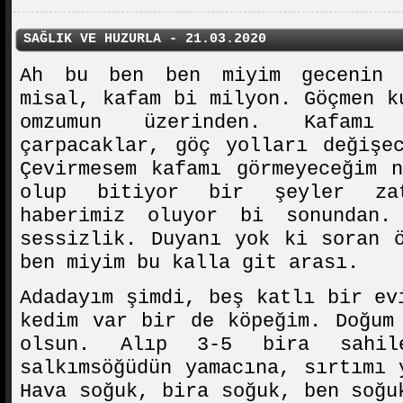
SAĞLIK VE HUZURLA - 21.03.2020
Ah bu ben ben miyim gecenin 
misal, kafam bi milyon. Göçmen k
omzumun üzerinden. Kafamı 
çarpacaklar, göç yolları değişe
Çevirmesem kafamı görmeyeceğim 
olup bitiyor bir şeyler za
haberimiz oluyor bi sonundan.
sessizlik. Duyanı yok ki soran 
ben miyim bu kalla git arası.
Adadayım şimdi, beş katlı bir ev
kedim var bir de köpeğim. Doğum
olsun. Alıp 3-5 bira sahil
salkımsöğüdün yamacına, sırtımı 
Hava soğuk, bira soğuk, ben soğu