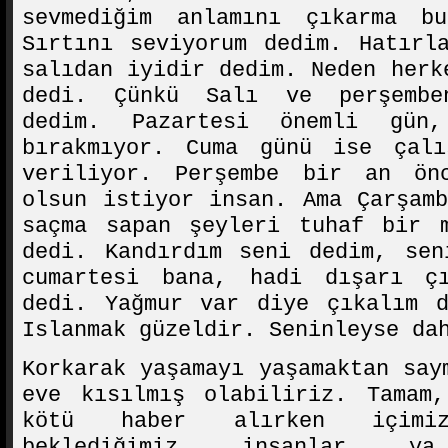
sevmediğim anlamını çıkarma b
Sırtını seviyorum dedim. Hatırl
salıdan iyidir dedim. Neden herk
dedi. Çünkü Salı ve perşembe
dedim. Pazartesi önemli gün
bırakmıyor. Cuma günü ise çal
veriliyor. Perşembe bir an ön
olsun istiyor insan. Ama Çarşam
saçma sapan şeyleri tuhaf bir m
dedi. Kandırdım seni dedim, sen
cumartesi bana, hadi dışarı ç
dedi. Yağmur var diye çıkalım d
Islanmak güzeldir. Seninleyse da
Korkarak yaşamayı yaşamaktan say
eve kısılmış olabiliriz. Tamam
kötü haber alırken içimizi
beklediğimiz insanlar 