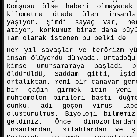
Komşusu ölse haberi olmayacak
kilometre ötede ölen insanl
yaşıyor. Şimdi sayaç var, h
atıyor, korkumuz biraz daha büy
Tam olarak istenen bu belki de.
Her yıl savaşlar ve terörizm yü
insan ölüyordu dünyada. Ortadoğu
kimse umursamamaya başladı 
öldürüldü, Saddam gitti, İşid
ortalıktan. Yeni bir canavar ger
bir çağın girmek için yeni
muhtemelen birileri bastı düğm
çünkü, adı geçen virüs labo
oluşturulmuş. Biyoloji bilmemi
geldiniz. Önce dinozorlarda
insanlardan, silahlardan ve ş