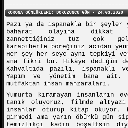
KORONA GÜNLÜKLERİ; DOKUZUNCU GÜN - 24.03.2020
Pazı ya da ıspanakla bir şeyler 
baharat olayına dikkat e
zannettiğiniz tuz çok gele
karabiberle böreğiniz acıdan yen
Her şey her şeye aynı tepkiyi ve
ana fikri bu. Hikâye dediğim d
Kahvaltıda pazılı, ıspanaklı v
Yapım ve yönetim bana ait. 
mutfaktan insan manzaraları.
Yumurta kıramayan insanların ev
tanık oluyoruz, filmde altyazı
insanlar oturup kitap okuyor. 
girmedi ama yarın öbürkü gün si
temizlikçi kadın boşaltsın di