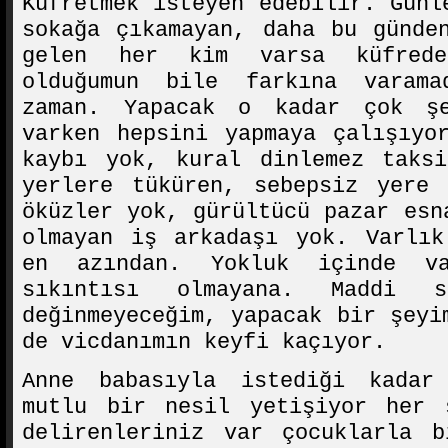
Küfretmek isteyen edebilir. Günl
sokağa çıkamayan, daha bu günde
gelen her kim varsa küfrede
olduğumun bile farkına varama
zaman. Yapacak o kadar çok ş
varken hepsini yapmaya çalışıyo
kaybı yok, kural dinlemez taksi
yerlere tüküren, sebepsiz yere 
öküzler yok, gürültücü pazar esn
olmayan iş arkadaşı yok. Varlık
en azından. Yokluk içinde v
sıkıntısı olmayana. Maddi s
değinmeyeceğim, yapacak bir şeyi
de vicdanımın keyfi kaçıyor.
Anne babasıyla istediği kadar
mutlu bir nesil yetişiyor her 
delirenleriniz var çocuklarla b