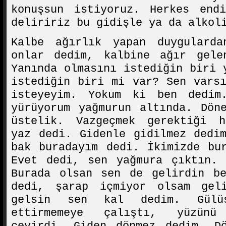
konuşsun istiyoruz. Herkes end
deliririz bu gidişle ya da alkol
Kalbe ağırlık yapan duygulard
onlar dedim, kalbine ağır gel
Yanında olmasını istediğin biri 
istediğin biri mi var? Sen vars
isteyeyim. Yokum ki ben dedim
yürüyorum yağmurun altında. Dön
üstelik. Vazgeçmek gerektiği h
yaz dedi. Gidenle gidilmez dedi
bak buradayım dedi. İkimizde bu
Evet dedi, sen yağmura çıktın. 
Burada olsan sen de gelirdin be
dedi, şarap içmiyor olsam gel
gelsin sen kal dedim. Gülü
ettirmemeye çalıştı, yüzünü