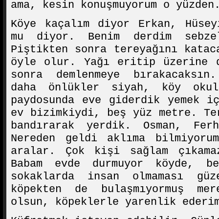
ama, kesin konuşmuyorum o yüzden
Köye kaçalım diyor Erkan, Hüsey
mu diyor. Benim derdim sebze
Piştikten sonra tereyağını katac
öyle olur. Yağı eritip üzerine 
sonra demlenmeye bırakacaksın
daha önlükler siyah, köy okul
paydosunda eve giderdik yemek i
ev bizimkiydi, beş yüz metre. Te
bandırarak yerdik. Osman, Fer
Nereden geldi aklıma bilmiyoru
aralar. Çok kişi sağlam çıkama
Babam evde durmuyor köyde, b
sokaklarda insan olmaması gü
köpekten de bulaşmıyormuş mer
olsun, köpeklerle yarenlik ederi