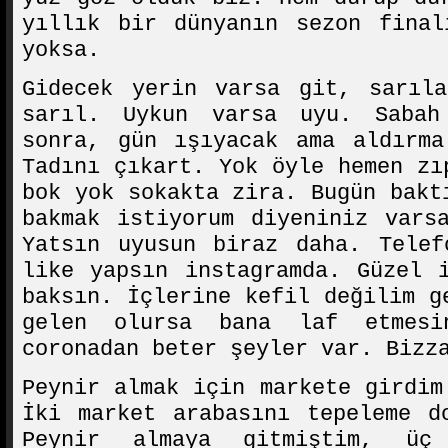
yıllık bir dünyanın sezon final
yoksa.
Gidecek yerin varsa git, sarıla
sarıl. Uykun varsa uyu. Sabah
sonra, gün ışıyacak ama aldırma
Tadını çıkart. Yok öyle hemen zı
bok yok sokakta zira. Bugün bakt
bakmak istiyorum diyeniniz vars
Yatsın uyusun biraz daha. Telef
like yapsın instagramda. Güzel 
baksın. İçlerine kefil değilim g
gelen olursa bana laf etmesi
coronadan beter şeyler var. Bizz
Peynir almak için markete girdim
İki market arabasını tepeleme d
Peynir almaya gitmiştim, üç