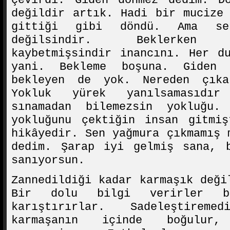
çevirdi. Giden dönmez dedim. D
değildir artık. Hadi bir mucize
gittiği gibi döndü. Ama s
değilsindir. Beklerken ör
kaybetmişsindir inancını. Her d
yani. Bekleme boşuna. Giden
bekleyen de yok. Nereden çıka
Yokluk yürek yanılsamasıdır
sınamadan bilemezsin yokluğu.
yokluğunu çektiğin insan gitmiş
hikâyedir. Sen yağmura çıkmamış 
dedim. Şarap iyi gelmiş sana, b
sanıyorsun.
Zannedildiği kadar karmaşık deği
Bir dolu bilgi verirler b
karıştırırlar. Sadeleştirem
karmaşanın içinde boğulur,