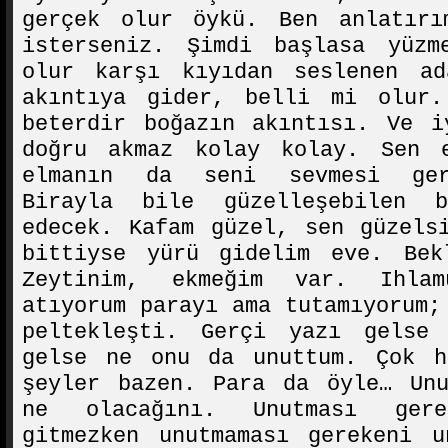
gerçek olur öykü. Ben anlatırı
isterseniz. Şimdi başlasa yüzm
olur karşı kıyıdan seslenen a
akıntıya gider, belli mi olur.
beterdir boğazın akıntısı. Ve i
doğru akmaz kolay kolay. Sen 
elmanın da seni sevmesi ger
Birayla bile güzelleşebilen
edecek. Kafam güzel, sen güzels
bittiyse yürü gidelim eve. Bek
Zeytinim, ekmeğim var. Ihla
atıyorum parayı ama tutamıyorum;
peltekleşti. Gerçi yazı gelse
gelse ne onu da unuttum. Çok h
şeyler bazen. Para da öyle… Unu
ne olacağını. Unutması gere
gitmezken unutmaması gerekeni u