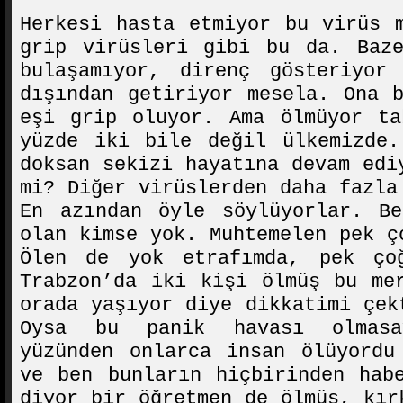
Herkesi hasta etmiyor bu virüs 
grip virüsleri gibi bu da. Baze
bulaşamıyor, direnç gösteriyor
dışından getiriyor mesela. Ona 
eşi grip oluyor. Ama ölmüyor ta
yüzde iki bile değil ülkemizde.
doksan sekizi hayatına devam edi
mi? Diğer virüslerden daha fazla
En azından öyle söylüyorlar. Be
olan kimse yok. Muhtemelen pek ç
Ölen de yok etrafımda, pek ço
Trabzon’da iki kişi ölmüş bu me
orada yaşıyor diye dikkatimi çek
Oysa bu panik havası olmasa
yüzünden onlarca insan ölüyordu
ve ben bunların hiçbirinden hab
diyor bir öğretmen de ölmüş, kır