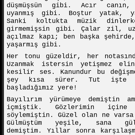
düşmüşsün gibi. Acır canın,
uyanmış gibi. Boştur yatak, y
Sanki koltukta müzik dinler
girmemişsin gibi. Çalar zil, u
açılmaz kapı; ben başka şehirde
yaşarmış gibi.
Her tonu güzeldir, her notasın
Uzanmak istersin yetişmez eli
kesilir ses. Kanundur bu değişm
şey kısa sürer. Tut işte 
başladığımız yere!
Bayılırım yürümeye demiştin a
içmiştik. Gözlerimin içine
söylemiştin. Güzel olan ne varsa
Gülmüştüm yeşile, sana gül
demiştim. Yıllar sonra karşılaş