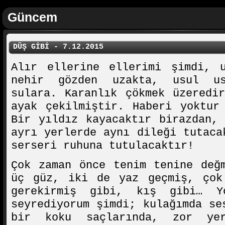
Güncem
DÜŞ GİBİ - 7.12.2015
Alır ellerine ellerimi şimdi, 
nehir gözden uzakta, usul u
sulara. Karanlık çökmek üzeredi
ayak çekilmiştir. Haberi yoktur
Bir yıldız kayacaktır birazdan,
ayrı yerlerde aynı dileği tutaca
serseri ruhuna tutulacaktır!
Çok zaman önce tenim tenine değ
üç güz, iki de yaz geçmiş, çok
gerekirmiş gibi, kış gibi… Yo
seyrediyorum şimdi; kulağımda se
bir koku saçlarında, zor ye