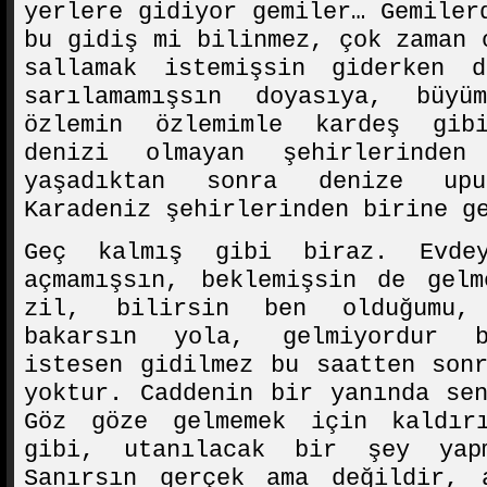
yerlere gidiyor gemiler… Gemiler
bu gidiş mi bilinmez, çok zaman 
sallamak istemişsin giderken d
sarılamamışsın doyasıya, büyü
özlemin özlemimle kardeş gib
denizi olmayan şehirlerinden
yaşadıktan sonra denize up
Karadeniz şehirlerinden birine g
Geç kalmış gibi biraz. Evde
açmamışsın, beklemişsin de gelm
zil, bilirsin ben olduğumu,
bakarsın yola, gelmiyordur b
istesen gidilmez bu saatten son
yoktur. Caddenin bir yanında se
Göz göze gelmemek için kaldır
gibi, utanılacak bir şey yap
Sanırsın gerçek ama değildir, 