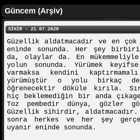
Güncem (Arşiv)
SİHİR - 21.07.2020
Güzellik aldatmacadır ve en çok
eninde sonunda. Her şey birbiri
da, olaylar da. En mükemmeliyle
yolun sonunda. Yürümek keyifs
varmaksa kendini kaptırmamal
yürümüştür o yolu birkaç de
öğrenecektir döküle kırıla. Sı
hiç beklemediğin bir anda çıkag
Toz pembedir dünya, gözler gö
Güzellik sihirdir, aldatmacadır.
sonra herkes ve her şey gerçe
uyanır eninde sonunda.