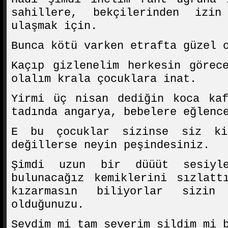
sahillere, bekçilerinden izin
ulaşmak için.
Bunca kötü varken etrafta güzel 
Kaçıp gizlenelim herkesin görec
olalım krala çocuklara inat.
Yirmi üç nisan dediğin koca kaf
tadında angarya, bebelere eğlenc
E bu çocuklar sizinse siz ki
değillerse neyin peşindesiniz.
Şimdi uzun bir düüüt sesiyl
bulunacağız kemiklerini sızlatt
kızarmasın biliyorlar sizi
olduğunuzu.
Sevdim mi tam severim sildim mi 