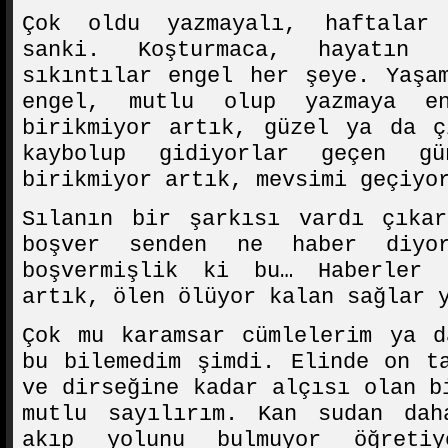
Çok oldu yazmayalı, haftalar
sanki. Koşturmaca, hayatın 
sıkıntılar engel her şeye. Yaşa
engel, mutlu olup yazmaya e
birikmiyor artık, güzel ya da ç
kaybolup gidiyorlar geçen g
birikmiyor artık, mevsimi geçiyo
Sılanın bir şarkısı vardı çıkar
boşver senden ne haber diyo
boşvermişlik ki bu… Haberler 
artık, ölen ölüyor kalan sağlar 
Çok mu karamsar cümlelerim ya d
bu bilemedim şimdi. Elinde on t
ve dirseğine kadar alçısı olan b
mutlu sayılırım. Kan sudan dah
akıp yolunu bulmuyor öğreti