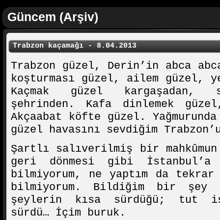
Güncem (Arşiv)
Trabzon kaçamağı - 8.04.2013
Trabzon güzel, Derin’in abca abc
koşturması güzel, ailem güzel, y
Kaçmak güzel kargaşadan, s
şehrinden. Kafa dinlemek güze
Akçaabat köfte güzel. Yağmurunda
güzel havasını sevdiğim Trabzon’
Şartlı salıverilmiş bir mahkûmun
geri dönmesi gibi İstanbul’a
bilmiyorum, ne yaptım da tekrar
bilmiyorum. Bildiğim bir şey
şeylerin kısa sürdüğü; tut i
sürdü… İçim buruk.