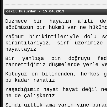
çekil huzurdan - 15.04.2013
Düzmece bir hayatın afili del
sözümüzün bir hükmü var ne hüküm
Yağmur birikintileriyle dolu s
kırıntılarıyız, sırf üzerimize
hayattayız
Bir yanlışa bin doğruyu fed
zannettiğimiz düşmelerde yerle y
Kötüyüz en bilinenden, herkes g
bu kadar rahatız
Yaşadığımız hayat hayat değil n
ne de çalışkanız
Şimdi gittik ama yarın yine bura