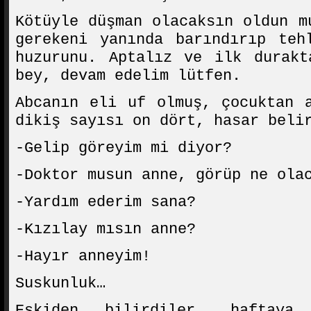
Kötüyle düşman olacaksın oldun m
gerekeni yanında barındırıp teh
huzurunu. Aptalız ve ilk durakt
bey, devam edelim lütfen.
Abcanın eli uf olmuş, çocuktan 
dikiş sayısı on dört, hasar beli
-Gelip göreyim mi diyor?
-Doktor musun anne, görüp ne ola
-Yardım ederim sana?
-Kızılay mısın anne?
-Hayır anneyim!
Suskunluk…
Eskiden bilirdiler, haftay