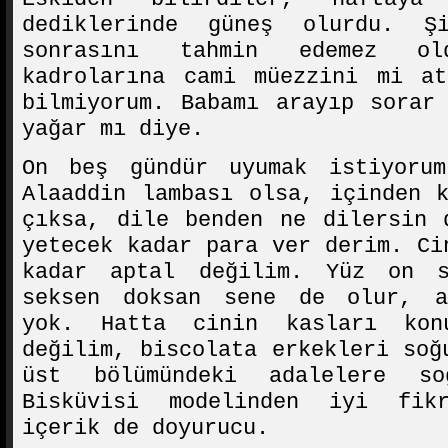
dediklerinde güneş olurdu. Ş
sonrasını tahmin edemez old
kadrolarına cami müezzini mi at
bilmiyorum. Babamı arayıp sorar
yağar mı diye.
On beş gündür uyumak istiyoru
Alaaddin lambası olsa, içinden 
çıksa, dile benden ne dilersin
yetecek kadar para ver derim. Ci
kadar aptal değilim. Yüz on s
seksen doksan sene de olur, a
yok. Hatta cinin kasları kon
değilim, biscolata erkekleri soğ
üst bölümündeki adalelere s
Bisküvisi modelinden iyi fik
içerik de doyurucu.